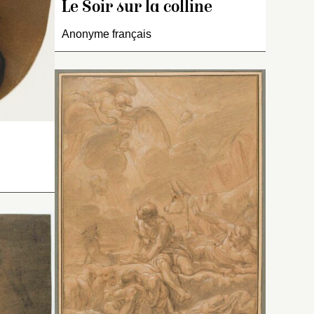
e.
eurs lots
Le Soir sur la colline
"croquis
Anonyme français
 la
est
t
st
ion
essins
 Delacroix
n
rullaz
agit pas
A. Sérullaz confirme qu’il ne
le,
lacroix
s’agit pas d’une œuvre de
le,
Delacroix (communication