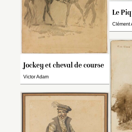
Le Piq
Clément 
Jockey et cheval de course
Victor Adam
S
de