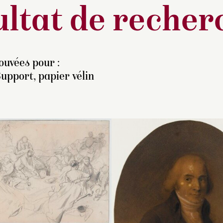
ltat de recher
ouvées pour :
upport, papier vélin
V. Pomarède et A. Sérull
Vente de l’atelier d
ont tous deux rejeté cett
Clément Auguste A
œuvre qui semble être u
les 16 et 17 mai 1
copie avec une fausse
Paris. Le dessin n’
signature, sans doute en
identifié dans le c