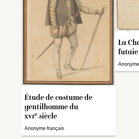
D
2
c
él
a
ve
La Ch
Le
u
futaie
e
Anonyme 
l’
o
II
p
th
Étude de costume de
ra
gentilhomme du
a
e
xvi
siècle
de
Anonyme français