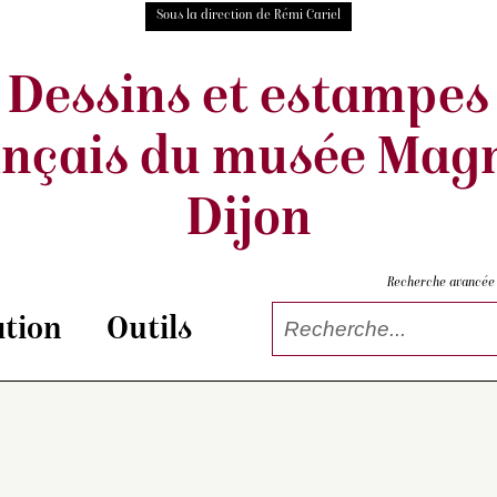
Sous la direction de Rémi Cariel
Dessins et estampes
ançais
du musée Magn
Dijon
Recherche avancée
tion
Outils