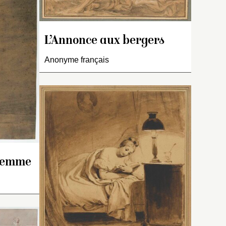
e
orale, février 2000) et
un
S. Laveissière confirme
r
qu’elle n’est pas de
L’Annonce aux bergers
Prud’hon (communication
écrite, 24 janvier 2007).
Anonyme français
de
 femme
le
lent
ni