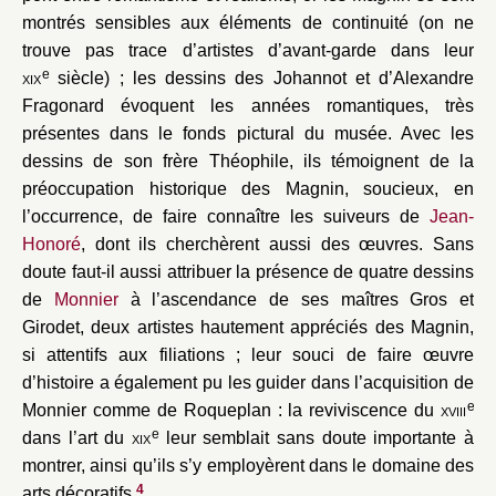
montrés sensibles aux éléments de continuité (on ne
trouve pas trace d’artistes d’avant-garde dans leur
e
xix
siècle) ; les dessins des Johannot et d’Alexandre
Fragonard évoquent les années romantiques, très
présentes dans le fonds pictural du musée. Avec les
dessins de son frère Théophile, ils témoignent de la
préoccupation historique des Magnin, soucieux, en
l’occurrence, de faire connaître les suiveurs de
Jean-
Honoré
, dont ils cherchèrent aussi des œuvres. Sans
doute faut-il aussi attribuer la présence de quatre dessins
de
Monnier
à l’ascendance de ses maîtres Gros et
Girodet, deux artistes hautement appréciés des Magnin,
si attentifs aux filiations ; leur souci de faire œuvre
d’histoire a également pu les guider dans l’acquisition de
e
Monnier comme de Roqueplan : la reviviscence du
xviii
e
dans l’art du
xix
leur semblait sans doute importante à
montrer, ainsi qu’ils s’y employèrent dans le domaine des
4
arts décoratifs
.