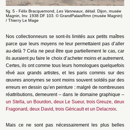
fig. 5 - Félix Bracquemond,
Les Vanneaux
, détail. Dijon, musée
fig
Magnin, Inv. 1938 DF 103. © GrandPalaisRmn (musée Magnin)
Di
/ Thierry Le Mage
(m
Nos collectionneurs se sont-ils limités aux petits maîtres
parce que leurs moyens ne leur permettaient pas d’aller
au-delà ? Cela ne peut être que partiellement le cas, car
ils auraient pu faire le choix d’acheter moins et autrement.
Certes, ils ont comme tous leurs homologues quelquefois
rêvé aux grands artistes, et les paris commis sur des
œuvres anonymes se sont moins souvent soldés par des
erreurs en dessin qu’en peinture : malgré de nombreuses
réattributions, demeurent – dans le domaine graphique –
un Stella, un Bourdon, deux Le Sueur, trois Greuze, deux
Fragonard, deux David, trois Géricault et un Delacroix
.
Mais ce ne sont pas nécessairement les plus belles