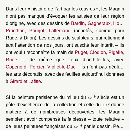
Dans leur « histoire de l’art par les œuvres », les Magnin
n’ont pas manqué d’évoquer les artistes de leur région
d’origine, avec des dessins de
Bardin, Gagneraux, Hoin,
Prud’hon, Bourjot, Lallemand
(achetés, comme pour
Rude, à Dijon). Les dessins de sculpteurs, qui retiennent
tant l’attention de nos jours, ont suscité leur intérêt – ils
ont voulu reconnaître la main de
Puget, Clodion, Pigalle,
Rude
–, de même que ceux d’architectes, avec
Oppenord, Percier, Viollet-le-Duc
; ils n’ont pas négligé
les arts décoratifs, avec des feuilles aujourd’hui données
à
Girard et Lafitte
.
e
Si la peinture parisienne du milieu du
xvii
siècle est un
e
pôle d’excellence de la collection et celle du
xix
donne
matière à de nombreuses découvertes, les Magnin
semblent avoir compensé la faiblesse – toute relative –
e
de leurs peintures françaises du
xviii
par le dessin. Peut-