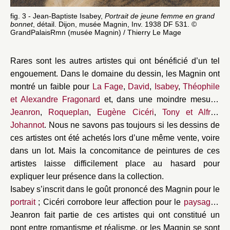
fig. 3 - Jean-Baptiste Isabey,
Portrait de jeune femme en grand
fig
bonnet
, détail. Dijon, musée Magnin, Inv. 1938 DF 531. ©
dra
GrandPalaisRmn (musée Magnin) / Thierry Le Mage
Gr
Rares sont les autres artistes qui ont bénéficié d’un tel
engouement. Dans le domaine du dessin, les Magnin ont
montré un faible pour
La Fage
,
David
,
Isabey
,
Théophile
et Alexandre Fragonard
et, dans une moindre mesure,
Jeanron
,
Roqueplan
,
Eugène Cicéri
,
Tony et Alfred
Johannot
. Nous ne savons pas toujours si les dessins de
ces artistes ont été achetés lors d’une même vente, voire
dans un lot. Mais la concomitance de peintures de ces
artistes laisse difficilement place au hasard pour
expliquer leur présence dans la collection.
Isabey s’inscrit dans le goût prononcé des Magnin pour le
portrait
; Cicéri corrobore leur affection pour le
paysage
;
Jeanron fait partie de ces artistes qui ont constitué un
pont entre romantisme et réalisme, or les Magnin se sont