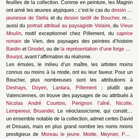
feuilles de la collection. Comme en peinture, les Magnin
ont aimé les œuvres atypiques ; c’est le cas du
dessin de
jeunesse de Stella
et du
dessin tardif de Boucher
, mais
aussi du
portrait attribué au paysagiste Volaire
, du
Vieux
Moulin
, motif exceptionnel chez Pillement, du
caprice
romain
de Vien, des paysages des peintres d’histoire
Bardin
et
Girodet
, ou de
la représentation d’une forge par
Bourjot
, avant l’affirmation du réalisme.
Les émules, le milieu d’un maître, les artistes moins
connus ou moins à la mode, ont eu leur faveur. Pour un
Boucher, plus nombreuses sont les attributions à
Deshays, Doyen, Lantara, Pillement
; plutôt que
Valenciennes, on trouve des paysages de ou attribués à
Nicolas André Courtois, Perignon l’aîné, Nicolle,
Lempereur, Bruandet
. Le néoclassicisme, qui constitue
un ensemble notable de la collection, admet certes David
et Drouais, mais en plus grand nombre les noms moins
prestigieux de
Moreau le jeune, Moitte, Meynier, Petit,