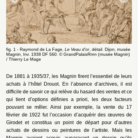
fig
fig. 1 - Raymond de La Fage,
Le Veau d’or
, détail. Dijon, musée
ru
Magnin, Inv. 1938 DF 560. © GrandPalaisRmn (musée Magnin)
Gr
/ Thierry Le Mage
De 1881 à 1935/37, les Magnin firent l’essentiel de leurs
achats à l’hôtel Drouot. En l’absence d’archives, il est
difficile de savoir ce qui relève du hasard des ventes et ce
qui tient d’options définies a priori, les deux facteurs
pouvant se mêler. Ainsi par exemple, la vente du 17
février de 1922 fut l’occasion d’acquérir des œuvres de
Girodet et constitua un point de départ pour d’autres
achats de dessins ou peintures de l’artiste. Mais les
Magnin avaient acquis auparavant un dessin qu’ils