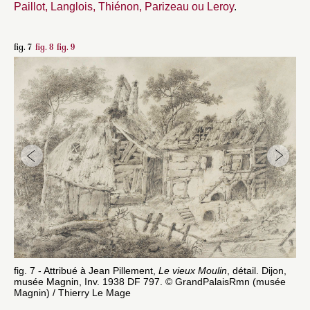
Paillot, Langlois, Thiénon, Parizeau ou Leroy
.
fig. 7
fig. 8
fig. 9
fig. 7 - Attribué à Jean Pillement,
Le vieux Moulin
, détail. Dijon,
fig
musée Magnin, Inv. 1938 DF 797. © GrandPalaisRmn (musée
fig
Magnin) / Thierry Le Mage
Gr