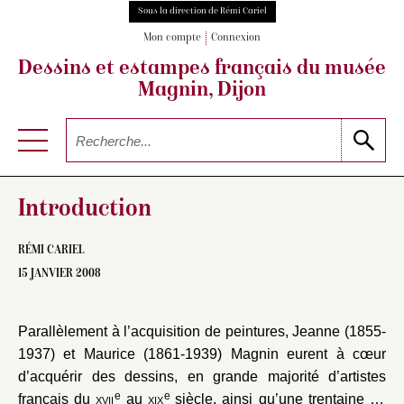
Sous la direction de Rémi Cariel
Mon compte
Connexion
Dessins et estampes français
du musée
Magnin, Dijon
Introduction
RÉMI CARIEL
15 JANVIER 2008
Parallèlement à l’acquisition de peintures, Jeanne (1855-
1937) et Maurice (1861-1939) Magnin eurent à cœur
d’acquérir des dessins, en grande majorité d’artistes
e
e
français du
xvii
au
xix
siècle, ainsi qu’une trentaine de