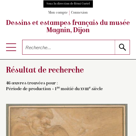
Sous la direction de Rémi Cariel
Mon compte
Connexion
Dessins et estampes français
du musée
Magnin, Dijon
Résultat de recherche
46 œuvres trouvées pour :
re
e
Période de production = 1
moitié du
xviii
siècle