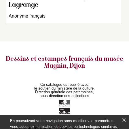
Lagrange
Anonyme français
Dessins et estampes français
du musée
Magnin, Dijon
Ce catalogue est publié avec
le soutien du ministère de la culture,
Direction générale des patrimoines,
sous-direction des collections
En poursuivant votre navigation sans modifier vos paramètres,
vous acceptez l’utilisation de cookies ou technologies similaires,
Protection des données
Mentions légales
Liens utiles