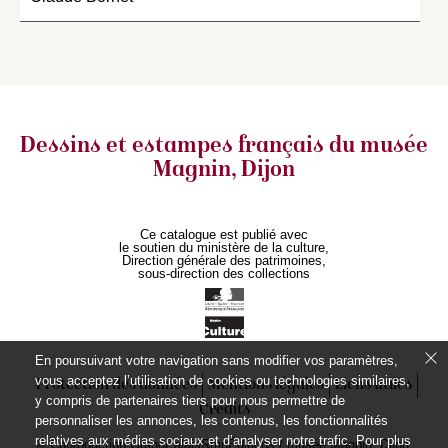
Dessins et estampes français
du musée
Magnin, Dijon
Ce catalogue est publié avec
le soutien du ministère de la culture,
Direction générale des patrimoines,
sous-direction des collections
En poursuivant votre navigation sans modifier vos paramètres,
vous acceptez l’utilisation de cookies ou technologies similaires,
Protection des données
Mentions légales
Liens utiles
y compris de partenaires tiers pour nous permettre de
Crédits
personnaliser les annonces, les contenus, les fonctionnalités
relatives aux médias sociaux et d’analyser notre trafic. Pour plus
© Coproduction GrandPalaisRmnÉditions / musée Magnin, Dijon.