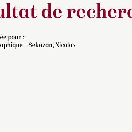
ltat de recher
ée pour :
raphique = Sekazan, Nicolas
ente Adrien Dauzats du
er
au 4 février 1869 à
ris, hôtel Drouot (dessin
n identifié).