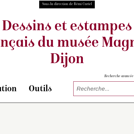
Sous la direction de Rémi Cariel
Dessins et estampes
ançais
du musée Magn
Dijon
Recherche avancée
tion
Outils