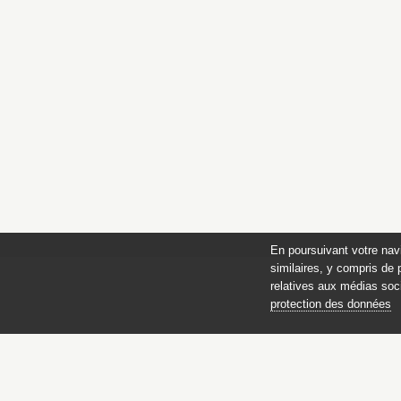
En poursuivant votre nav
similaires, y compris de 
relatives aux médias soci
protection des données