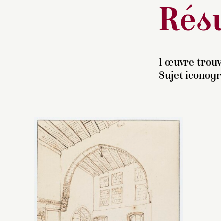
Résu
1 œuvre trouv
Sujet iconog
V
1
Pa
no