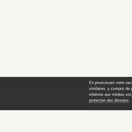
En poursuivant votre nav
similaires, y compris de 
relatives aux médias soci
protection des données