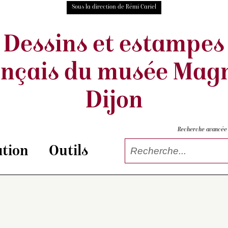
Sous la direction de Rémi Cariel
Dessins et estampes
ançais
du musée Magn
Dijon
Recherche avancée
tion
Outils