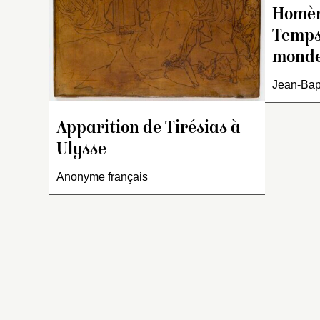
d
Homèr
ga
Gr
Temps
S
mond
r
r
Jean-Bap
F
d’
Apparition de Tirésias à
ma
Ulysse
p
i
Anonyme français
or
a 
st
d