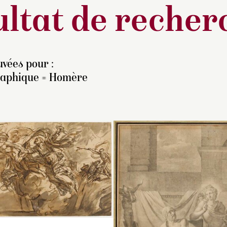
ltat de recher
vées pour :
raphique = Homère
. Reynaud a proposé de
Esquisse pour le d
oir dans cette œuvre
dessiné de la comé
Apparition de Tirésias à
Maréchal Ferrant de
ysse (
Odyssée
, chant
d’Anvers", créée a
 – voir catalogue
du Vaudeville en av