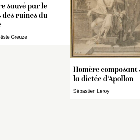
’exposition
Ossian
, Paris,
L’attribution de ce 
e sauvé par le
leries nationales du
tardif est due à
and Palais, 1974, p. 82).
P. Rosenberg et fut
 des ruines du
on examen au Centre de
confirmée par E. M
e
o
echerche et de
(1977, n
105). La
estauration des musées de
en est retracée da
tiste Greuze
rance en 2006 a permis
Belhaouari, 2007.
établir qu’une épaisse
tière à l’huile avait été
osée postérieurement et
Homère composant 
ndépendamment du dessin
la dictée d’Apollon
iginaL. La dérestauration
permis de restituer le
Sébastien Leroy
atut d’œuvre graphique et
e faire apparaître…