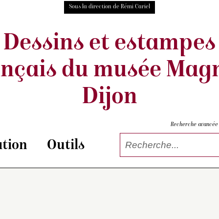
Sous la direction de Rémi Cariel
Dessins et estampes
ançais
du musée Magn
Dijon
Recherche avancée
tion
Outils