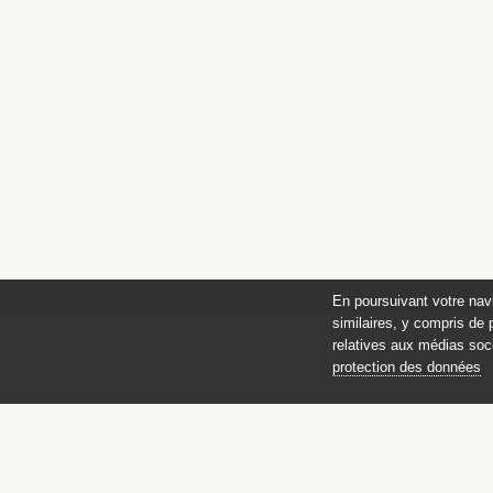
En poursuivant votre nav
similaires, y compris de 
relatives aux médias soci
protection des données