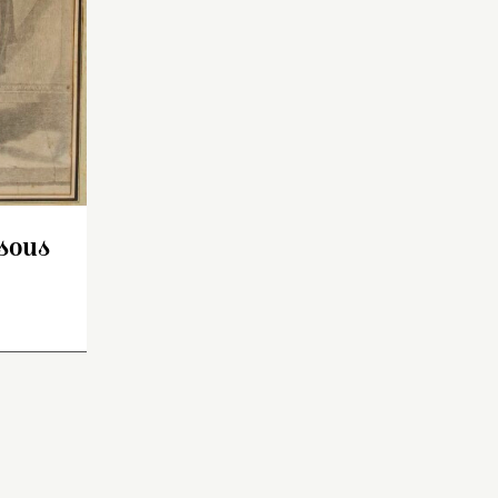
dessin
unhall
 genèse
ns
sous