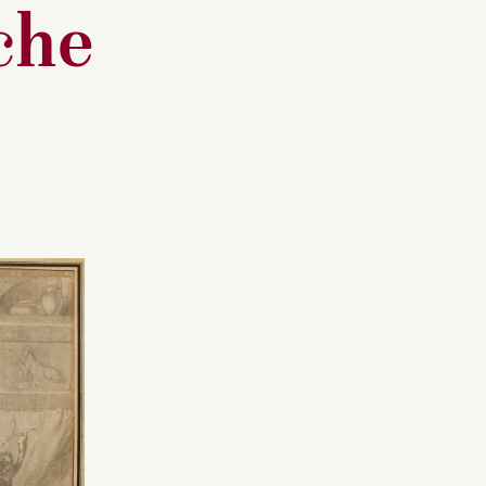
che
écor
Vente Flury-Hérard du 13
die "le
au 15 mai 1861 à Paris,
o
 la ville
hôtel Drouot, n
223 du
u théâtre
catalogue.
ril 1799.