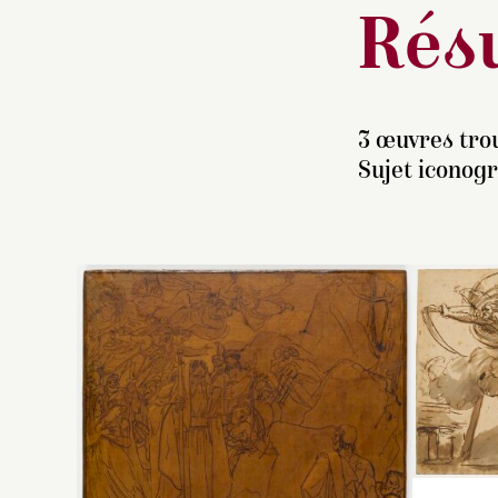
Résu
3 œuvres trou
Sujet iconog
N
v
l’
Ul
XI