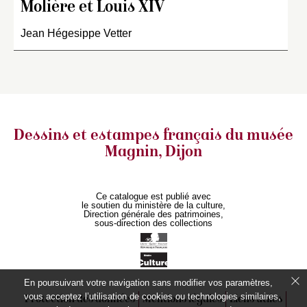
Molière et Louis XIV
Jean Hégesippe Vetter
Dessins et estampes français
du musée
Magnin, Dijon
Ce catalogue est publié avec
le soutien du ministère de la culture,
Direction générale des patrimoines,
sous-direction des collections
En poursuivant votre navigation sans modifier vos paramètres,
vous acceptez l’utilisation de cookies ou technologies similaires,
Protection des données
Mentions légales
Liens utiles