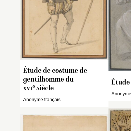
él
a
ve
Le
u
e
l’
o
II
p
th
Étude de costume de
ra
gentilhomme du
a
Étude 
e
xvi
siècle
de
Anonyme 
Anonyme français