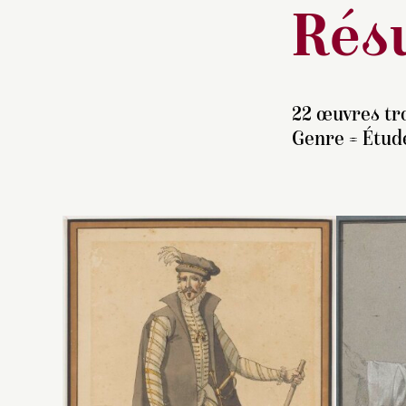
Résu
22 œuvres tr
Genre = Étud
S
de
D
2
c