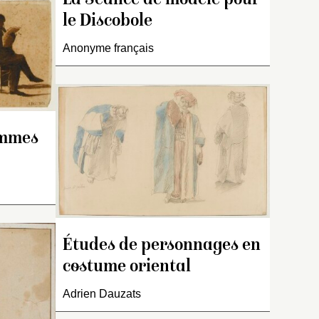
La Séance de modèle pour
dont l’attribution à Delacroix
est douteuse.
le Discobole
Anonyme français
ommes
des
est
.
Études de personnages en
costume oriental
que
ent
Ce dessin est une étude
Adrien Dauzats
ie,
préparatoire à
L’Assomption