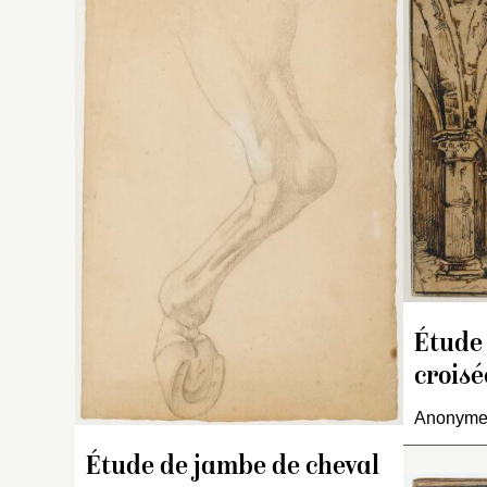
C
a
a
d
C
1
re
Étude 
croisé
Anonyme 
Étude de jambe de cheval