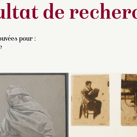
ltat de recher
ouvées pour :
e
elon M. Magnin, ce
Sans être catégorique,
J.-F. Méjanès situe
ssin, ainsi que le
1938
R. Duffeix juge l’attributi
dessin plutôt après
F 232/1
et le
1938 DF
Fragonard douteuse ;
Berthélemy (commu
32/2
, proviennent de la
l’écriture d’Alexandre je
orale, octobre 2001
ollection de Odevaere,
est plus anguleuse