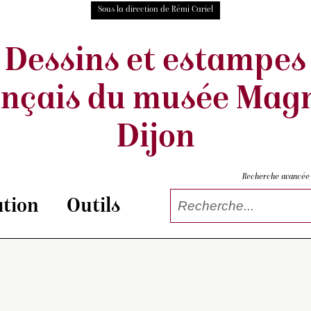
Sous la direction de Rémi Cariel
Dessins et estampes
ançais
du musée Magn
Dijon
Recherche avancée
tion
Outils