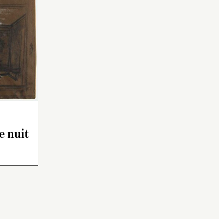
te.
Il s’agit probablement d’une
ent d’une
étude pour le palais
s
Narischkine (1877)
(J. Cerrano, communication
unication
écrite, 22 novembre 2006).
e 2006),
étude plus
 de
e nuit