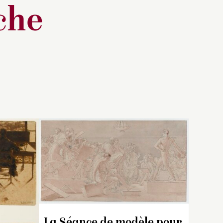
che
 ce
F. Lugt précise que la
o
on à
marque (n
659 a) est
nication
extrêmement rare et
une
).
énigmatique. Elle est
apposée sur des dessins