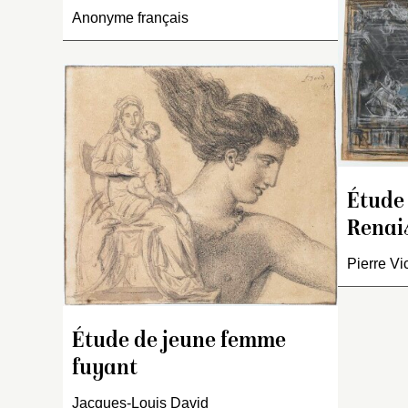
Anonyme français
Ce
A
ce
Étude 
Ju
Renais
de
p.
Pierre Vi
de
ap
d
Étude de jeune femme
fuyant
Jacques-Louis David