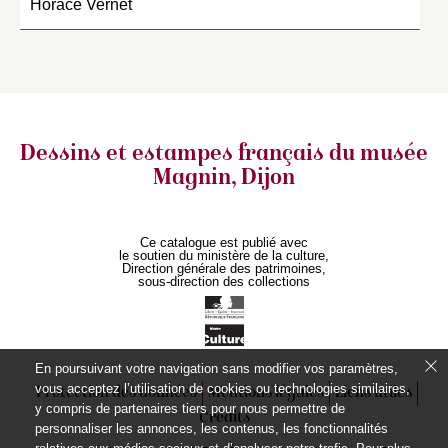
Horace Vernet
Dessins et estampes français
du musée
Magnin, Dijon
Ce catalogue est publié avec
le soutien du ministère de la culture,
Direction générale des patrimoines,
sous-direction des collections
En poursuivant votre navigation sans modifier vos paramètres,
vous acceptez l’utilisation de cookies ou technologies similaires,
Protection des données
Mentions légales
Liens utiles
y compris de partenaires tiers pour nous permettre de
Crédits
personnaliser les annonces, les contenus, les fonctionnalités