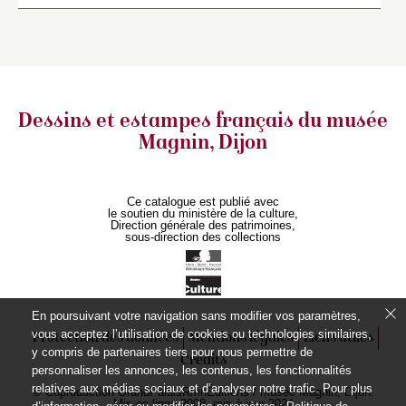
Dessins et estampes français
du musée
Magnin, Dijon
Ce catalogue est publié avec
le soutien du ministère de la culture,
Direction générale des patrimoines,
sous-direction des collections
En poursuivant votre navigation sans modifier vos paramètres,
vous acceptez l’utilisation de cookies ou technologies similaires,
Protection des données
Mentions légales
Liens utiles
y compris de partenaires tiers pour nous permettre de
Crédits
personnaliser les annonces, les contenus, les fonctionnalités
relatives aux médias sociaux et d’analyser notre trafic. Pour plus
© Coproduction GrandPalaisRmnÉditions / musée Magnin, Dijon.
Mis en ligne 2008, mis à jour 2024