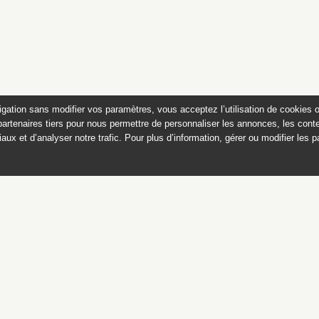
igation sans modifier vos paramètres, vous acceptez l’utilisation de cookies 
partenaires tiers pour nous permettre de personnaliser les annonces, les conte
aux et d’analyser notre trafic. Pour plus d’information, gérer ou modifier les 
Dessins et estampes françai
du musée Magnin, Dijon
Ce catalogue est publié avec
le soutien du ministère de la culture,
Direction générale des patrimoines,
sous-direction des collections