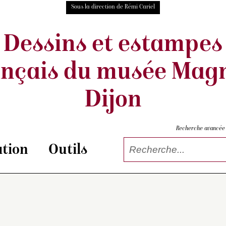
Sous la direction de Rémi Cariel
Dessins et estampes
ançais
du musée Magn
Dijon
Recherche avancée
tion
Outils