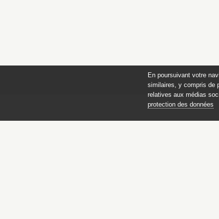
En poursuivant votre nav
similaires, y compris de 
relatives aux médias soci
protection des données