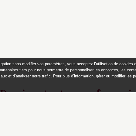
igation sans modifier vos paramètres, vous acceptez l’utilisation de cookies 
partenaires tiers pour nous permettre de personnaliser les annonces, les conte
aux et d’analyser notre trafic. Pour plus d’information, gérer ou modifier les 
Dessins et estampes françai
du musée Magnin, Dijon
Ce catalogue est publié avec
le soutien du ministère de la culture,
Direction générale des patrimoines,