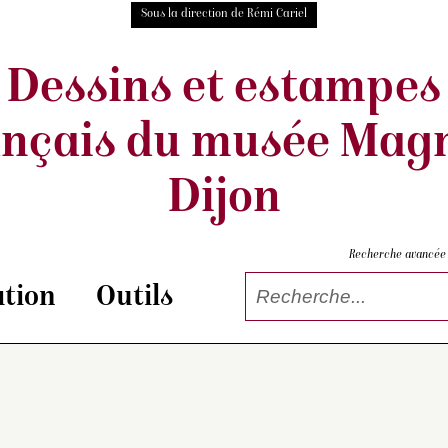
Sous la direction de Rémi Cariel
Dessins et estampes
ançais
du musée Magn
Dijon
Recherche avancée
tion
Outils