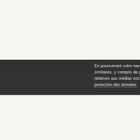
En poursuivant votre nav
similaires, y compris de 
relatives aux médias soci
protection des données