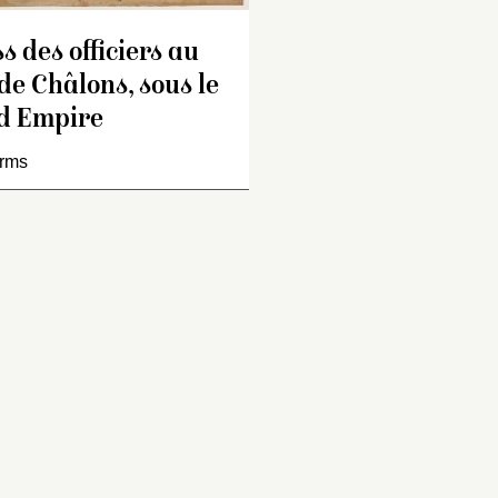
s des officiers au
e Châlons, sous le
d Empire
rms