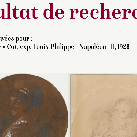
ltat de recher
vées pour :
 = Cat. exp. Louis-Philippe - Napoléon III, 1928
nte de l’atelier de
lément Auguste Andrieux
s 16 et 17 mai 1881 à
ris. Le dessin n’a pas été
entifié dans le catalogue