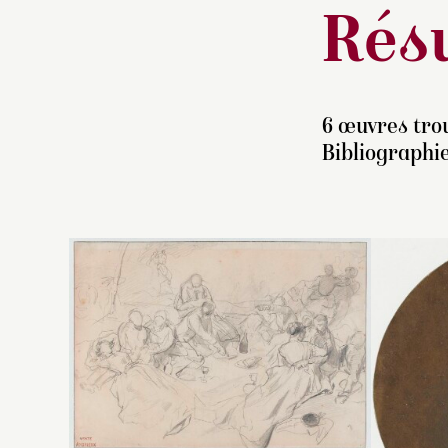
Résu
6 œuvres trou
Bibliographie
Ve
C
le
Pa
id