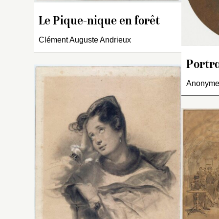
qu
a
Le Pique-nique en forêt
di
Clément Auguste Andrieux
Portr
Anonyme 
Ce
en
H
(i