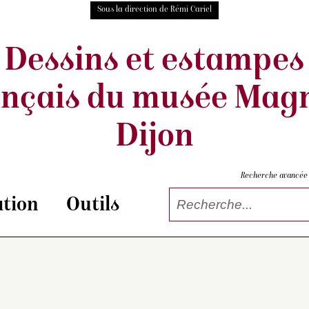
Sous la direction de Rémi Cariel
Dessins et estampes
ançais
du musée Magn
Dijon
Recherche avancée
tion
Outils