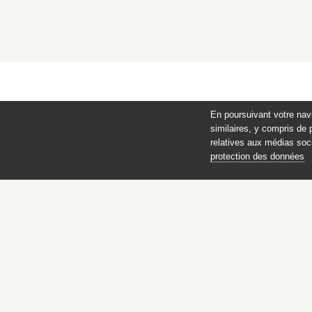
En poursuivant votre nav
similaires, y compris de 
relatives aux médias soci
protection des données