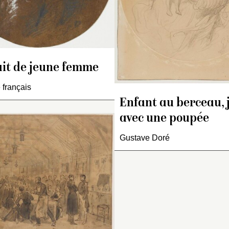
i comprend plusieurs lots
vec de nombreux "croquis
vers sur feuilles".
ait de jeune femme
français
Enfant au berceau, 
 dessin fut lithographié,
avec une poupée
 sens contraire, par
Gustave Doré
ippolyte-Louis Garnier
nv. 1938 Est. 31).