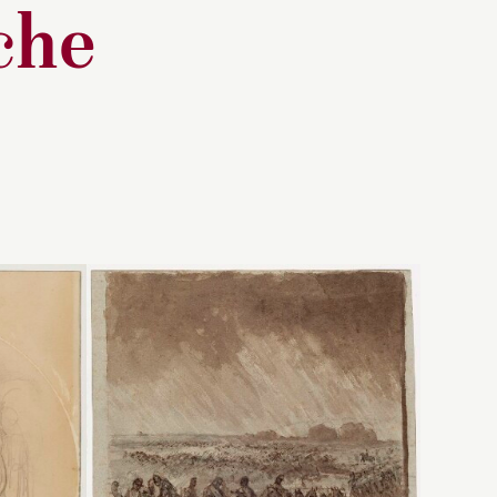
che
Don de Jean Savin au
musée en 1937.