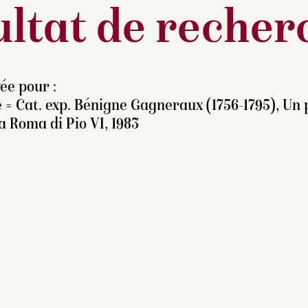
ltat de recher
ée pour :
 = Cat. exp. Bénigne Gagneraux (1756-1795), Un 
a Roma di Pio VI, 1983
e thème tiré de Plutarque
ésar
, 66) est rarement
eprésenté. On peut
ignaler une œuvre d’une