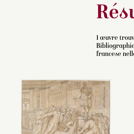
Résu
1 œuvre trouv
Bibliographie
francese nell
C
(
C
r
s