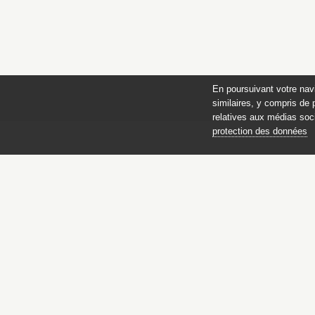
En poursuivant votre nav
similaires, y compris de 
relatives aux médias soci
protection des données