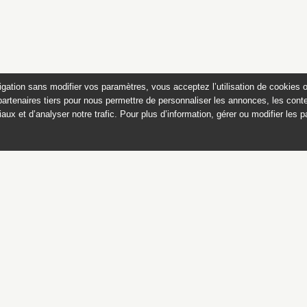
igation sans modifier vos paramètres, vous acceptez l’utilisation de cookies 
partenaires tiers pour nous permettre de personnaliser les annonces, les conte
aux et d’analyser notre trafic. Pour plus d’information, gérer ou modifier les 
Dessins et estampes françai
du musée Magnin, Dijon
Ce catalogue est publié avec
le soutien du ministère de la culture,
Direction générale des patrimoines,
sous-direction des collections