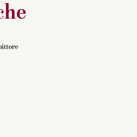
che
pittore