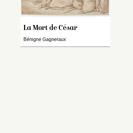
tr
de
s’
Gi
La Mort de César
L
de
Bénigne Gagneraux
l
B
(v