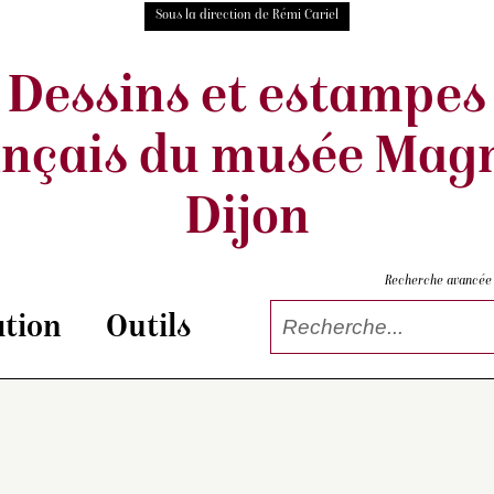
Sous la direction de Rémi Cariel
Dessins et estampes
ançais
du musée Magn
Dijon
Recherche avancée
tion
Outils