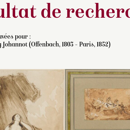
ltat de recher
vées pour :
 Johannot (Offenbach, 1803 – Paris, 1852)
habituelle, la signature se
Le traitement som
etrouve sur des dessins
visage permet diffi
lustrant
Le Dernier des
de se prononcer su
ohicans
.
l’attribution à Joha
proposée par les 