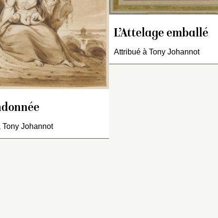
Mais l’artiste a en e
représenté à plusi
reprises des figure
L’Attelage emballé
féminines – parfo
sur un tertre au bo
Attribué à Tony Johannot
l’eau comme ici – 
pose mélancolique
du visage posé sur
Voir notamment : v
Coissard, Deauville
ndonnée
septembre 1988 ; 
Drouot, 28 mai 199
à Tony Johannot
o
n
165 ; cat. exposi
Romance, Chivalry
Literature in Early
Nineteenth…