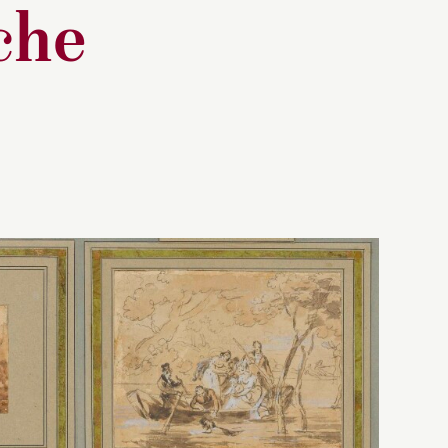
che
maire du
cilement
r
nnot
Magnin.