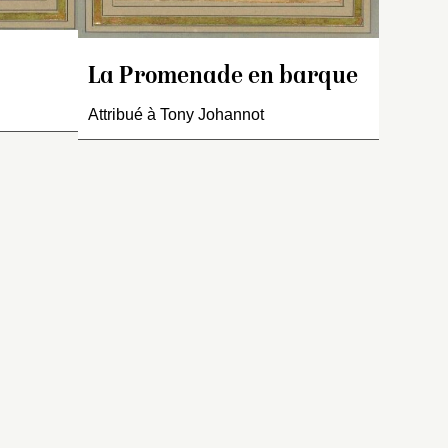
ffet
eurs
s
is même
La Promenade en barque
rd de
dans la
Attribué à Tony Johannot
 typée
 la main.
ente
,
vente
3,
tion
 and