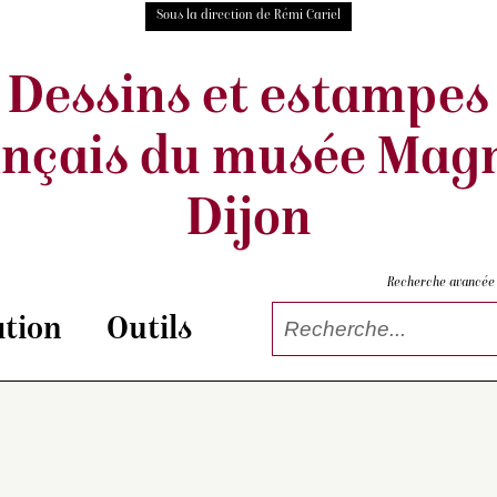
Sous la direction de Rémi Cariel
Dessins et estampes
ançais
du musée Magn
Dijon
Recherche avancée
tion
Outils