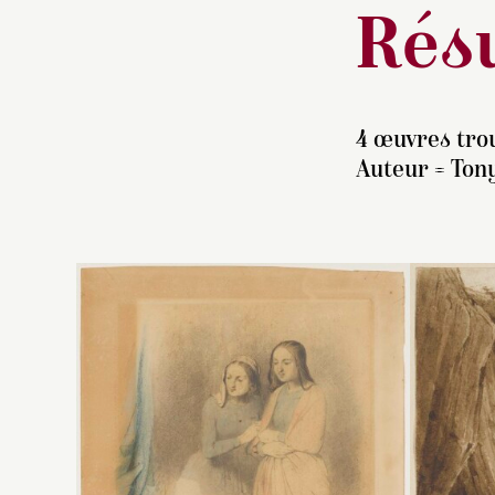
Résu
4 œuvres trou
Auteur =
Tony
In
r
il
M