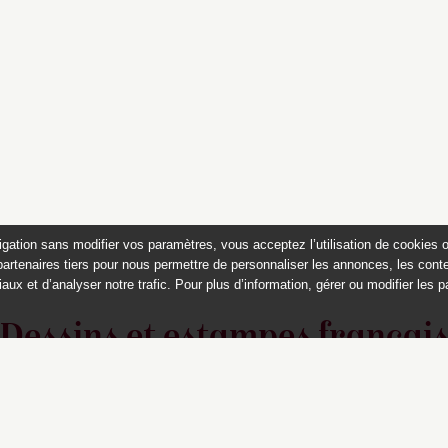
igation sans modifier vos paramètres, vous acceptez l’utilisation de cookies 
partenaires tiers pour nous permettre de personnaliser les annonces, les conte
aux et d’analyser notre trafic. Pour plus d’information, gérer ou modifier les 
Dessins et estampes françai
du musée Magnin, Dijon
Ce catalogue est publié avec