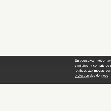
En poursuivant votre nav
similaires, y compris de 
relatives aux médias soci
protection des données