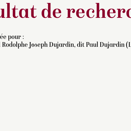
ltat de recher
ée pour :
 Rodolphe Joseph Dujardin, dit Paul Dujardin (Li
ette gravure a été classée
rmi les dessins par
aurice Magnin.