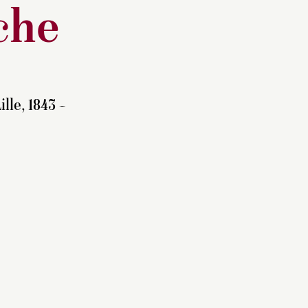
che
lle, 1843 –