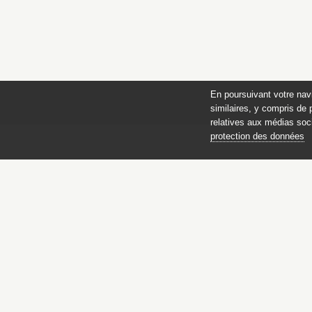
En poursuivant votre nav
similaires, y compris de 
relatives aux médias soci
protection des données