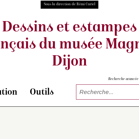
Sous la direction de Rémi Cariel
Dessins et estampes
ançais
du musée Magn
Dijon
Recherche avancée
tion
Outils