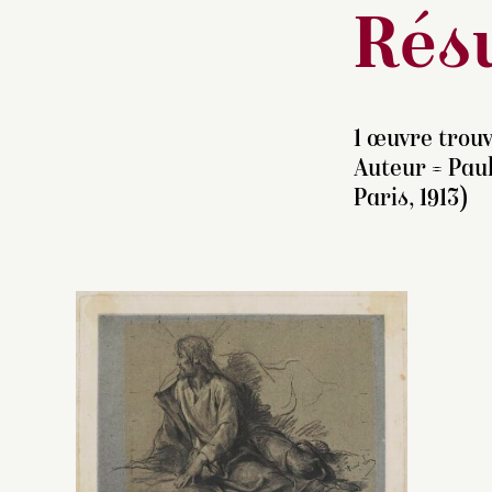
Résu
1 œuvre trouv
Auteur =
Paul
Paris, 1913)
C
pa
M