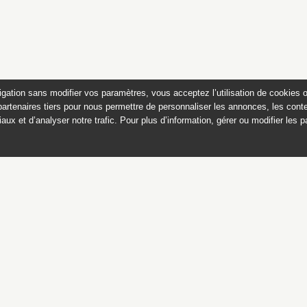
igation sans modifier vos paramètres, vous acceptez l’utilisation de cookies 
partenaires tiers pour nous permettre de personnaliser les annonces, les conte
aux et d’analyser notre trafic. Pour plus d’information, gérer ou modifier les 
Dessins et estampes françai
du musée Magnin, Dijon
Ce catalogue est publié avec
le soutien du ministère de la culture,
Direction générale des patrimoines,
sous-direction des collections