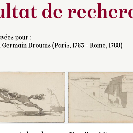
ltat de recher
vées pour :
 Germain Drouais (Paris, 1763 – Rome, 1788)
elon Maurice Magnin, ce
Sans doute issue de l’un
Selon Maurice Mag
ssin ainsi que le
des carnets avec lesque
dessin ainsi que le
938 DF 232/2 et le
Drouais arpentait Rome,
1938 DF 232/1 et l
938 DF 233 proviennent
cette feuille a des
1938 DF 233 provi
 la collection de
dimensions comparables
de la collection de