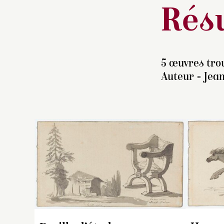
Résu
5 œuvres trou
Auteur =
Jean
S
de
1
1
de