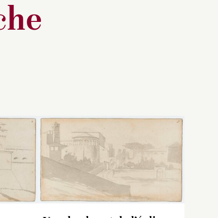
che
nin, ce
Sans doute issue de l’un
ls
des carnets avec lesquels
e
Drouais arpentait Rome,
ennent
cette feuille a des
 à
dimensions comparables à