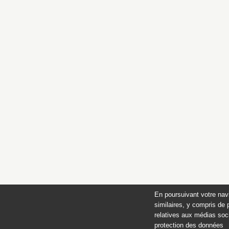
En poursuivant votre nav
similaires, y compris de 
relatives aux médias soci
protection des données