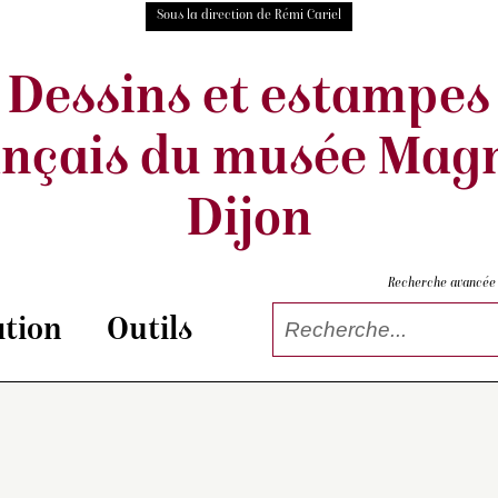
Sous la direction de Rémi Cariel
Dessins et estampes
ançais
du musée Magn
Dijon
Recherche avancée
tion
Outils