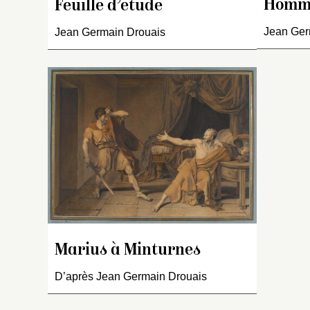
O
Homme
Feuille d’étude
et
Jean Ger
m
Jean Germain Drouais
L
tr
u
g
c
L
Marius à Minturnes
D’après Jean Germain Drouais