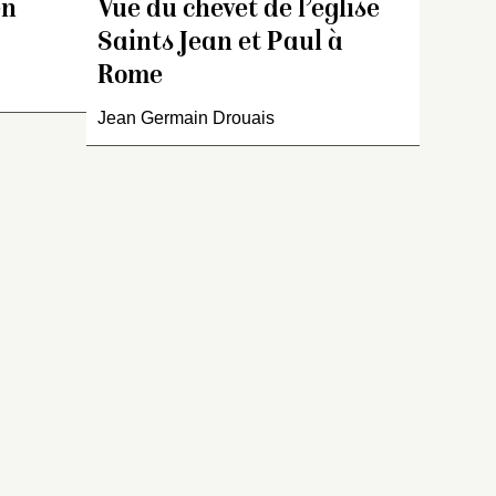
e David,
celles des dessins
en
Vue du chevet de l’église
 de
ans la
d’architecture du musée de
Saints Jean et Paul à
t
récisée).
Rennes (inv. 74.73.349 et
Rome
7473.288).
Jean Germain Drouais