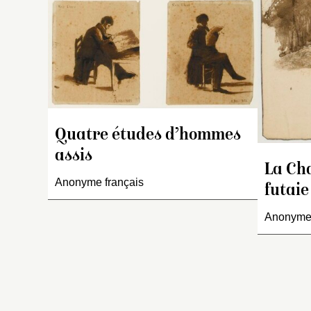
do
e
Quatre études d’hommes
assis
La Ch
Anonyme français
futaie
Anonyme 