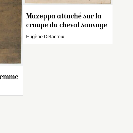
qu’elle n’est pas de
 Delacroix
Prud’hon (communication
rullaz
écrite, 24 janvier 2007).
agit pas
Mazeppa attaché sur la
lacroix
croupe du cheval sauvage
le,
Eugène Delacroix
 femme