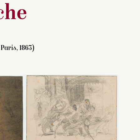
che
Paris, 1863)
 la
A. Sérullaz confirme qu’il ne
rise
est
s’agit pas d’une œuvre de
n
Delacroix (communication
t
orale, février 2000) et
st
S. Laveissière confirme
essins