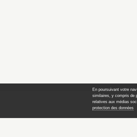
En poursuivant votre nav
similaires, y compris de 
relatives aux médias soci
protection des données