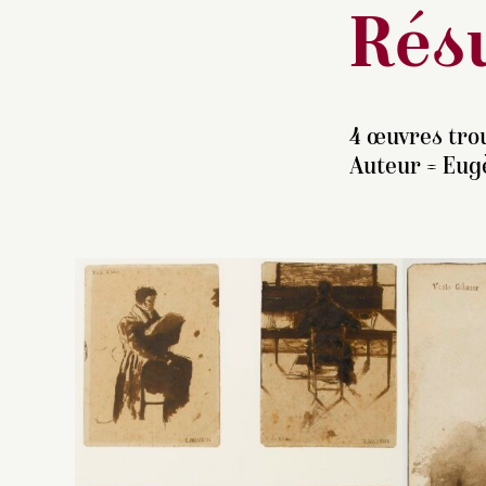
Résu
4 œuvres trou
Auteur =
Eugè
F.
m
e
én
a