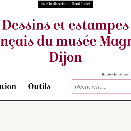
Sous la direction de Rémi Cariel
Dessins et estampes
ançais
du musée Magn
Dijon
Recherche avancée
tion
Outils