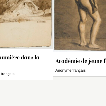
comparaison avec des
nt l’attribution à Delacroix
dont l’attribution à
dessins pour
Les
st douteuse.
est douteuse. A. Sé
massacres de Scio
et
La
confirme qu’il ne s’
mort de Sardanapale
.
d’une œuvre de De
(communication ora
février 2000).
aumière dans la
Académie de jeune
Anonyme français
français